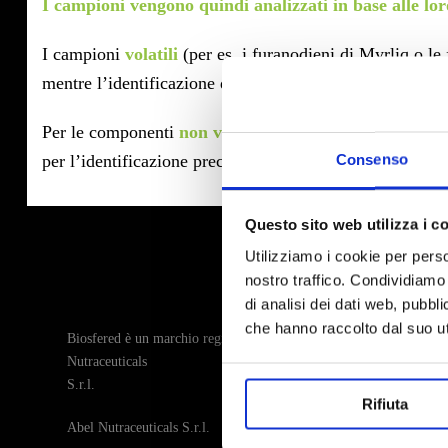
I campioni vengono quindi analizzati in base alle loro
I campioni
volatili
(per es. i furanodieni di Myrliq o le
mentre l’identificazione dei singoli composti è svolta 
Per le componenti
non volatili
si utilizza la cromatog
Consenso
per l’identificazione precisa dei singoli composti separat
Questo sito web utilizza i c
Utilizziamo i cookie per perso
nostro traffico. Condividiamo 
di analisi dei dati web, pubbl
che hanno raccolto dal suo uti
Biosfered è un marchio registrato di proprietà di Abel
Nutraceuticals
S.r.l.
Rifiuta
Abel Nutraceuticals S.r.l.