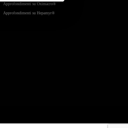
Approfondimenti su
Oximacro
®
Approfondimenti su Hepamyr
®