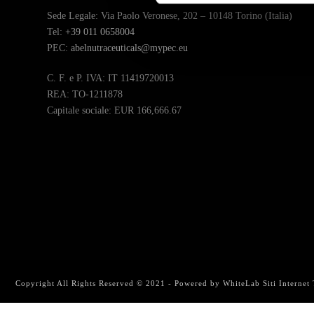
Sede Legale: Via Paolo Veronese, 202 – 10148 Torino (Italia)
Tel:
+39 011 0658004
PEC:
abelnutraceuticals@mypec.eu
C. F. e P. IVA: IT 11419720013
REA: TO-1211878
Capitale sociale: EUR 166,666.67
Copyright All Rights Reserved © 2021 - Powered by
WhiteLab
Siti Internet