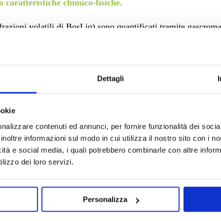
 caratteristiche chimico-fisiche.
 frazioni volatili di BosLiq) sono quantificati tramite gascr
tramite gascromatografia abbinata a spettrometria di massa (G
rafia liquida (HPLC) per la separazione e in abbinamento co
Dettagli
i.
ookie
nalizzare contenuti ed annunci, per fornire funzionalità dei socia
Prodotti
inoltre informazioni sul modo in cui utilizza il nostro sito con i 
icità e social media, i quali potrebbero combinarle con altre inform
AlexLeaf
lizzo dei loro servizi.
BosLiq
Chamilen
Personalizza
Corilol
Endophyllene