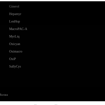
Ginerol
Hepamyr
LenHop
MacroPAC-A
MyrLiq
Oxicyan
Oximacro
OxiP
SallyCys
 Torino