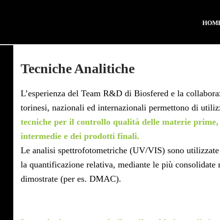
HOM
Tecniche Analitiche
L’esperienza del Team R&D di Biosfered e la collaboraz
torinesi, nazionali ed internazionali permettono di utiliz
tecniche per il controllo qualità delle materie prime,
intermedie e dei prodotti finali.
Le analisi spettrofotometriche (UV/VIS) sono utilizzate
la quantificazione relativa, mediante le più consolidate
dimostrate (per es. DMAC).