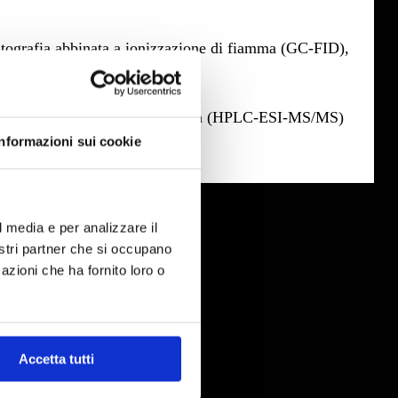
omatografia abbinata a ionizzazione di fiamma (GC-FID),
C-MS).
n la tandem spettrometria di massa (HPLC-ESI-MS/MS)
Informazioni sui cookie
l media e per analizzare il
Innovazione
nostri partner che si occupano
Supporto Scientifico e Analitiche
azioni che ha fornito loro o
Approfondimenti su Bosliq
®
Approfondimenti su Endophyllene
®
Approfondimenti su Myrliq
®
Accetta tutti
Approfondimenti su
Oxicyan®