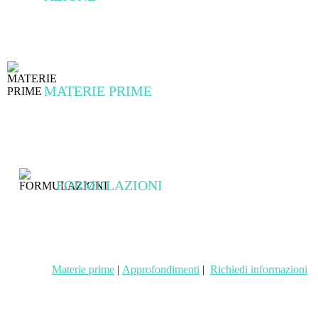
Antinfiammatorio
MATERIE PRIME
Le gommoresine di Boswellia sacra e Boswellia serrata
FORMULAZIONI
Liquido
Polvere
Materie prime
|
Approfondimenti
|
Richiedi informazioni