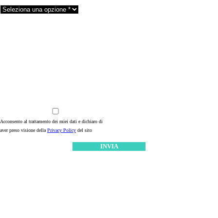
Acconsento al trattamento dei miei dati e dichiaro di
aver preso visione della
Privacy Policy
del sito
* dati obbligatori
Questo sito è protetto da reCAPTCHA di Google, al quale si applicano la
Privacy Policy
ed i
Termini di Servizio
relativi.