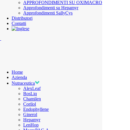
APPROFONDIMENTI SU OXIMACRO
Approfondimenti su Hepamyr
Approfondimenti SallyCys
Distributori
Contatti
Home
Azienda
Nutraceutica
AlexLeaf
BosLiq
Chamilen
Corilol
Endophyllene
Ginerol
Hepamyr
LenHop