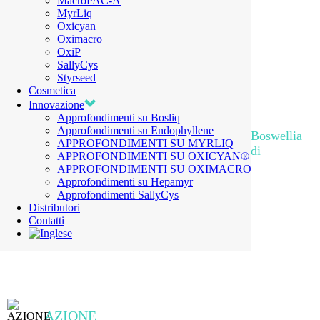
MacroPAC-A
MyrLiq
Oxicyan
Oximacro
OxiP
SallyCys
Styrseed
Cosmetica
Innovazione
Approfondimenti su Bosliq
Approfondimenti su Endophyllene
Estratti liquidi e in polvere di gommoresine di Boswellia
APPROFONDIMENTI SU MYRLIQ
sacra e Boswellia serrata titolati in AKBA, Acidi
APPROFONDIMENTI SU OXICYAN®
Boswellici e Cembreni
APPROFONDIMENTI SU OXIMACRO
Approfondimenti su Hepamyr
RICHIEDI INFORMAZIONI
Approfondimenti SallyCys
Distributori
Contatti
AZIONE