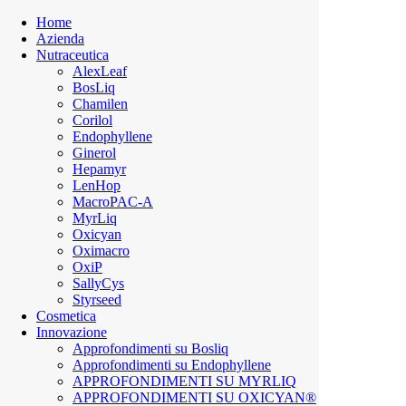
Home
Azienda
Nutraceutica
AlexLeaf
BosLiq
Chamilen
Corilol
Endophyllene
Ginerol
Hepamyr
LenHop
MacroPAC-A
MyrLiq
Oxicyan
Oximacro
OxiP
SallyCys
Styrseed
Cosmetica
Innovazione
Approfondimenti su Bosliq
Approfondimenti su Endophyllene
APPROFONDIMENTI SU MYRLIQ
APPROFONDIMENTI SU OXICYAN®