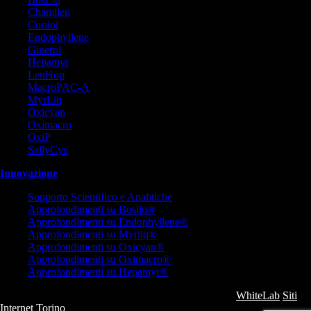
Chamilen
Corilol
Endophyllene
Ginerol
Hepamyr
LenHop
MacroPAC-A
MyrLiq
Oxicyan
Oximacro
OxiP
SallyCys
Innovazione
Supporto Scientifico e Analitiche
Approfondimenti su Bosliq
®
Approfondimenti su Endophyllene
®
Approfondimenti su Myrliq
®
Approfondimenti su
Oxicyan®
Approfondimenti su
Oximacro
®
Approfondimenti su Hepamyr
®
Copyright All Rights Reserved © 2021 - Powered by
WhiteLab
Siti
Internet Torino