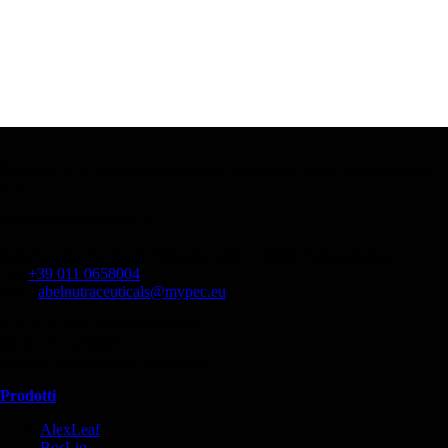
Biosfered è un marchio registrato di proprietà di Abel Nutraceuticals
S.r.l.
Abel Nutraceuticals S.r.l.
Sede Legale: Via Paolo Veronese, 202 – 10148 Torino (Italia)
Tel:
+39 011 0658004
PEC:
abelnutraceuticals@mypec.eu
C. F. e P. IVA: IT 11419720013
REA: TO-1211878
Capitale sociale: EUR 166,666.67
Prodotti
AlexLeaf
BosLiq