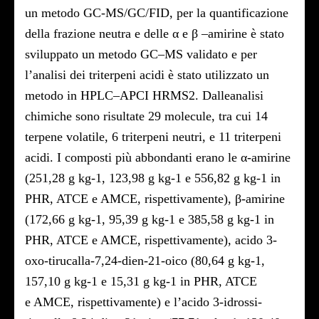
un metodo GC-MS/GC/FID, per la quantificazione
della frazione neutra e delle α e β –amirine è stato
sviluppato un metodo GC–MS validato e per
l’analisi dei triterpeni acidi è stato utilizzato un
metodo in HPLC–APCI HRMS2. Dalleanalisi
chimiche sono risultate 29 molecule, tra cui 14
terpene volatile, 6 triterpeni neutri, e 11 triterpeni
acidi. I composti più abbondanti erano le α-amirine
(251,28 g kg-1, 123,98 g kg-1 e 556,82 g kg-1 in
PHR, ATCE e AMCE, rispettivamente), β-amirine
(172,66 g kg-1, 95,39 g kg-1 e 385,58 g kg-1 in
PHR, ATCE e AMCE, rispettivamente), acido 3-
oxo-tirucalla-7,24-dien-21-oico (80,64 g kg-1,
157,10 g kg-1 e 15,31 g kg-1 in PHR, ATCE
e AMCE, rispettivamente) e l’acido 3-idrossi-