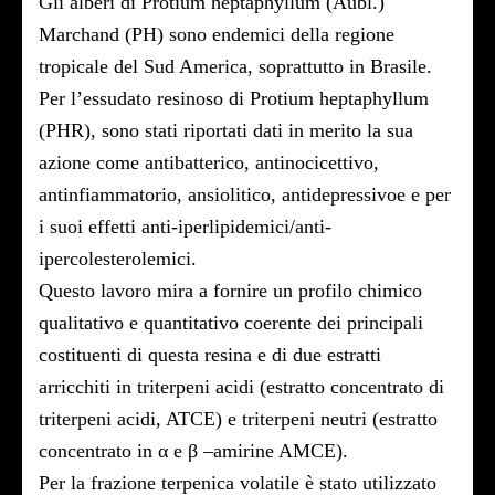
Gli alberi di Protium heptaphyllum (Aubl.)
Marchand (PH) sono endemici della regione
tropicale del Sud America, soprattutto in Brasile.
Per l’essudato resinoso di Protium heptaphyllum
(PHR), sono stati riportati dati in merito la sua
azione come antibatterico, antinocicettivo,
antinfiammatorio, ansiolitico, antidepressivoe e per
i suoi effetti anti-iperlipidemici/anti-
ipercolesterolemici.
Questo lavoro mira a fornire un profilo chimico
qualitativo e quantitativo coerente dei principali
costituenti di questa resina e di due estratti
arricchiti in triterpeni acidi (estratto concentrato di
triterpeni acidi, ATCE) e triterpeni neutri (estratto
concentrato in α e β –amirine AMCE).
Per la frazione terpenica volatile è stato utilizzato