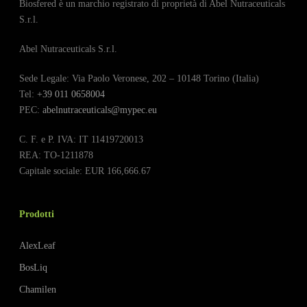
Biosfered è un marchio registrato di proprietà di Abel Nutraceuticals
S.r.l.
Abel Nutraceuticals S.r.l.
Sede Legale: Via Paolo Veronese, 202 – 10148 Torino (Italia)
Tel:
+39 011 0658004
PEC:
abelnutraceuticals@mypec.eu
C. F. e P. IVA: IT 11419720013
REA: TO-1211878
Capitale sociale: EUR 166,666.67
Prodotti
AlexLeaf
BosLiq
Chamilen