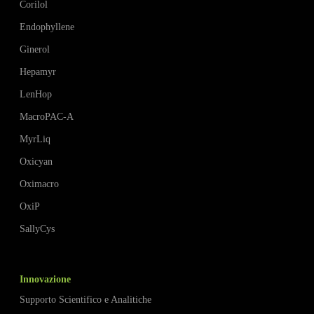
Corilol
Endophyllene
Ginerol
Hepamyr
LenHop
MacroPAC-A
MyrLiq
Oxicyan
Oximacro
OxiP
SallyCys
Innovazione
Supporto Scientifico e Analitiche