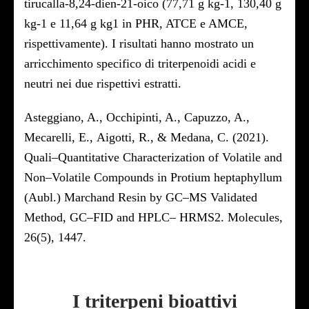
tirucalla-8,24-dien-21-oico (77,71 g kg-1, 130,40 g
kg-1 e 11,64 g kg1 in PHR, ATCE e AMCE,
rispettivamente). I risultati hanno mostrato un
arricchimento specifico di triterpenoidi acidi e
neutri nei due rispettivi estratti.
Asteggiano, A.,
Occhipinti, A., Capuzzo, A.,
Mecarelli, E.,
Aigotti
, R., & Medana, C. (2021).
Quali
–
Quantitative
Characterization
of Volatile and
Non
–
Volatile
Compounds
in
Protium
heptaphyllum
(
Aubl
.) Marchand
Resin
by GC
–
MS
Validated
Method, GC
–
FID and HPLC
–
HRMS2.
Molecules
,
26(5), 1447.
I triterpeni bioattivi