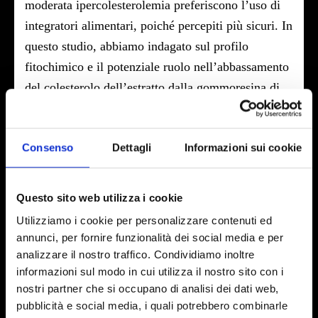
moderata ipercolesterolemia preferiscono l’uso di
integratori alimentari, poiché percepiti più sicuri. In
questo studio, abbiamo indagato sul profilo
fitochimico e il potenziale ruolo nell’abbassamento
del colesterolo dell’estratto dalla gommoresina di
Protium heptaphyllum. La caratterizzazione
chimica tramite HPLC-APCI-HRMS2e GC-
Consenso
Dettagli
Informazioni sui cookie
FID/MS ha identificato 13 composti, tra i più
abbondanti, appartenenti principalmente ai gruppi
dei tirucallani, ursani e oleani, triterpeni penta e
Questo sito web utilizza i cookie
tetraciclici. È stata inizialmente valutata la
Utilizziamo i cookie per personalizzare contenuti ed
variazione dell’espressione genica, tramite
annunci, per fornire funzionalità dei social media e per
RealTime PCR, di geni coinvolti nel metabolismo
analizzare il nostro traffico. Condividiamo inoltre
informazioni sul modo in cui utilizza il nostro sito con i
(biosintesi e catabolismo) del colesterolo e sul
nostri partner che si occupano di analisi dei dati web,
metabolismo lipidico. Gli studi sugli epatociti
pubblicità e social media, i quali potrebbero combinarle
umani hanno rivelato come l’estratto di Protium