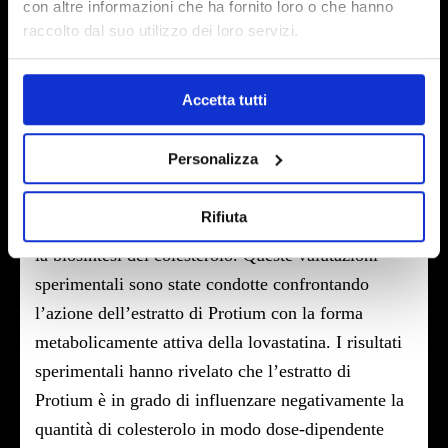
con altre informazioni che ha fornito loro o che hanno
fosse in grado di ridurre in maniera significativa
raccolto dal suo utilizzo dei loro servizi.
l’espressione dei geni per le proteine coinvolte nel
metabolismo del colesterolo (HMGCR, PCSK9,
Accetta tutti
LDLR, FXR, IDOL, PPAR) (Fig.1).
Successivamente è stato valutato l’accumulo di
Personalizza
colesterolo in cellule di epatociti umani e l’azione
inibitoria nei confronti dell’enzima HMGCR che
Rifiuta
catalizza la reazione limitante e di regolazione per
la biosintesi del colesterolo. Queste valutazioni
sperimentali sono state condotte confrontando
l’azione dell’estratto di Protium con la forma
metabolicamente attiva della lovastatina. I risultati
sperimentali hanno rivelato che l’estratto di
Protium è in grado di influenzare negativamente la
quantità di colesterolo in modo dose-dipendente