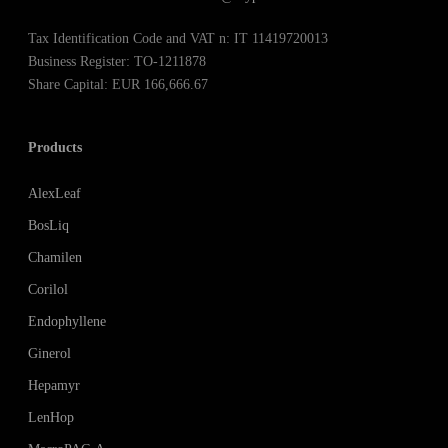
Tax Identification Code and VAT n: IT 11419720013
Business Register: TO-1211878
Share Capital: EUR 166,666.67
Products
AlexLeaf
BosLiq
Chamilen
Corilol
Endophyllene
Ginerol
Hepamyr
LenHop