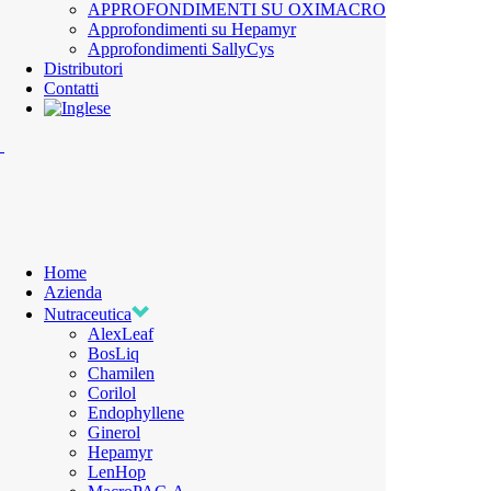
APPROFONDIMENTI SU OXIMACRO
Approfondimenti su Hepamyr
Approfondimenti SallyCys
Distributori
Contatti
Home
Azienda
Nutraceutica
AlexLeaf
BosLiq
Chamilen
Corilol
Endophyllene
Ginerol
Hepamyr
LenHop