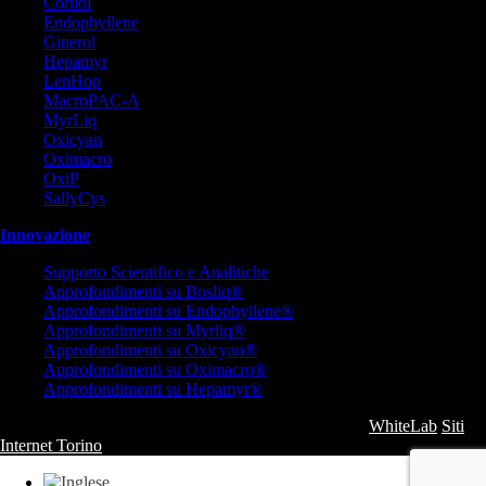
Corilol
Endophyllene
Ginerol
Hepamyr
LenHop
MacroPAC-A
MyrLiq
Oxicyan
Oximacro
OxiP
SallyCys
Innovazione
Supporto Scientifico e Analitiche
Approfondimenti su Bosliq
®
Approfondimenti su Endophyllene
®
Approfondimenti su Myrliq
®
Approfondimenti su
Oxicyan®
Approfondimenti su
Oximacro
®
Approfondimenti su Hepamyr
®
Copyright All Rights Reserved © 2021 - Powered by
WhiteLab
Siti
Internet Torino