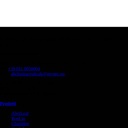
Biosfered è un marchio registrato di proprietà di Abel Nutraceuticals
S.r.l.
Abel Nutraceuticals S.r.l.
Sede Legale: Via Paolo Veronese, 202 – 10148 Torino (Italia)
Tel:
+39 011 0658004
PEC:
abelnutraceuticals@mypec.eu
C. F. e P. IVA: IT 11419720013
REA: TO-1211878
Capitale sociale: EUR 166,666.67
Prodotti
AlexLeaf
BosLiq
Chamilen