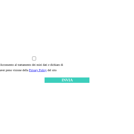
Acconsento al trattamento dei miei dati e dichiaro di
aver preso visione della
Privacy Policy
del sito
* dati obbligatori
Questo sito è protetto da reCAPTCHA di Google, al quale si applicano la
Privacy Policy
ed i
Termini di Servizio
relativi.