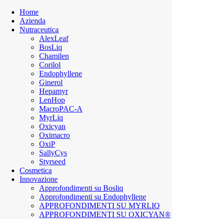
Home
Azienda
Nutraceutica
AlexLeaf
BosLiq
Chamilen
Corilol
Endophyllene
Ginerol
Hepamyr
LenHop
MacroPAC-A
MyrLiq
Oxicyan
Oximacro
OxiP
SallyCys
Styrseed
Cosmetica
Innovazione
Approfondimenti su Bosliq
Approfondimenti su Endophyllene
APPROFONDIMENTI SU MYRLIQ
APPROFONDIMENTI SU OXICYAN®