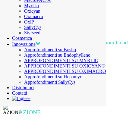
MacroPAC-A
MyrLiq
Oxicyan
Oximacro
OxiP
SallyCys
Styrseed
Cosmetica
Estratto liquido e in polvere di Matricaria chamomilla ad
Innovazione
titolato in α -bisabololo
Approfondimenti su Bosliq
Approfondimenti su Endophyllene
RICHIEDI INFORMAZIONI
APPROFONDIMENTI SU MYRLIQ
APPROFONDIMENTI SU OXICYAN®
APPROFONDIMENTI SU OXIMACRO
Approfondimenti su Hepamyr
Approfondimenti SallyCys
Distributori
Contatti
AZIONE
Lenitiva