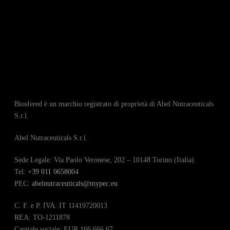
Biosfered è un marchio registrato di proprietà di Abel Nutraceuticals
S.r.l.
Abel Nutraceuticals S.r.l.
Sede Legale: Via Paolo Veronese, 202 – 10148 Torino (Italia)
Tel:
+39 011 0658004
PEC:
abelnutraceuticals@mypec.eu
C. F. e P. IVA: IT 11419720013
REA: TO-1211878
Capitale sociale: EUR 166,666.67