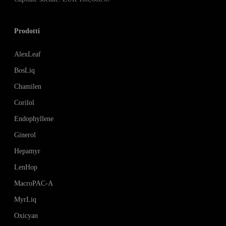
Prodotti
AlexLeaf
BosLiq
Chamilen
Corilol
Endophyllene
Ginerol
Hepamyr
LenHop
MacroPAC-A
MyrLiq
Oxicyan