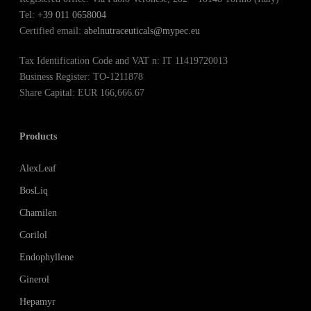
Tel:
+39 011 0658004
Certified email:
abelnutraceuticals@mypec.eu
Tax Identification Code and VAT n: IT 11419720013
Business Register: TO-1211878
Share Capital: EUR 166,666.67
Products
AlexLeaf
BosLiq
Chamilen
Corilol
Endophyllene
Ginerol
Hepamyr