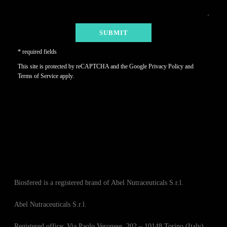
* required fields
This site is protected by reCAPTCHA and the Google
Privacy Policy
and
Terms of Service
apply.
Biosfered is a registered brand of Abel Nutraceuticals S.r.l.
Abel Nutraceuticals S.r.l.
Registered office: Via Paolo Veronese, 202 – 10148 Torino (Italy)