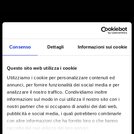
INSIGHTS ON SALLYCYS®
Scientific studies and articles
Consenso
Dettagli
Informazioni sui cookie
Action on endothelial cells
Questo sito web utilizza i cookie
Utilizziamo i cookie per personalizzare contenuti ed
annunci, per fornire funzionalità dei social media e per
analizzare il nostro traffico. Condividiamo inoltre
informazioni sul modo in cui utilizza il nostro sito con i
nostri partner che si occupano di analisi dei dati web,
pubblicità e social media, i quali potrebbero combinarle
REQUEST INFORMATION
con altre informazioni che ha fornito loro o che hanno
Per maggiori informazioni tecnico-
raccolto dal suo utilizzo dei loro servizi.