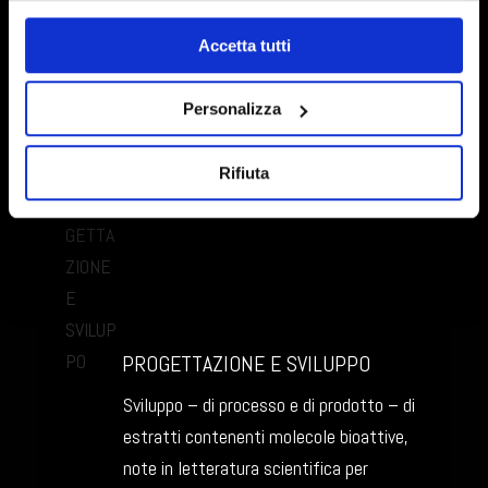
molecolare – specializzati nella
Accetta tutti
caratterizzazione chimica e nella
caratterizzazione della bioattività sui
Personalizza
sistemi cellulari umani dei metaboliti
secondari vegetali.
Rifiuta
PROGETTAZIONE E SVILUPPO
Sviluppo – di processo e di prodotto – di
estratti contenenti molecole bioattive,
note in letteratura scientifica per