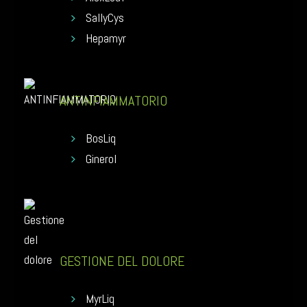
SallyCys
Hepamyr
ANTINFIAMMATORIO
BosLiq
Ginerol
GESTIONE DEL DOLORE
MyrLiq