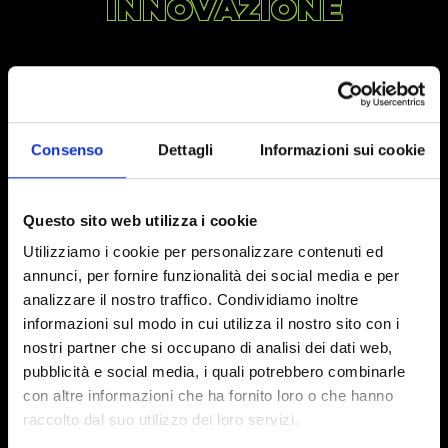
INNOVAZIONE
Consenso
Dettagli
Informazioni sui cookie
Questo sito web utilizza i cookie
Utilizziamo i cookie per personalizzare contenuti ed
annunci, per fornire funzionalità dei social media e per
analizzare il nostro traffico. Condividiamo inoltre
SUPPORTO SCIENTIFICO E ANALITICO
informazioni sul modo in cui utilizza il nostro sito con i
nostri partner che si occupano di analisi dei dati web,
Team multidisciplinare e altamente
pubblicità e social media, i quali potrebbero combinarle
qualificato
– con anni di esperienza in
con altre informazioni che ha fornito loro o che hanno
scienze della nutrizione, chimica
raccolto dal suo utilizzo dei loro servizi.
analitica, biochimica e biologia