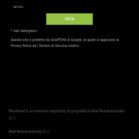
del sito
* dati obbligatori
Questo sito è protetto da reCAPTCHA di Google, al quale si applicano la
Privacy Policy
ed i
Termini di Servizio
relativi.
Biosfered è un marchio registrato di proprietà di Abel Nutraceuticals
S.r.l.
Abel Nutraceuticals S.r.l.