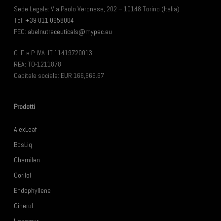
Sede Legale: Via Paolo Veronese, 202 – 10148 Torino (Italia)
Tel:
+39 011 0658004
PEC:
abelnutraceuticals@mypec.eu
C. F. e P. IVA: IT 11419720013
REA: TO-1211878
Capitale sociale: EUR 166,666.67
Prodotti
AlexLeaf
BosLiq
Chamilen
Corilol
Endophyllene
Ginerol