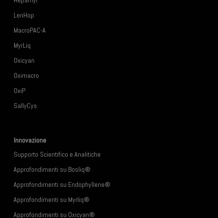
Hepamyr
LenHop
MacroPAC-A
MyrLiq
Oxicyan
Oximacro
OxiP
SallyCys
Innovazione
Supporto Scientifico e Analitiche
Approfondimenti su Bosliq
®
Approfondimenti su Endophyllene
®
Approfondimenti su Myrliq
®
Approfondimenti su
Oxicyan®