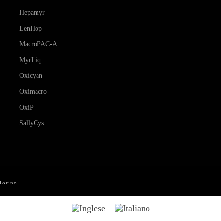
Hepamyr
LenHop
MacroPAC-A
MyrLiq
Oxicyan
Oximacro
OxiP
SallyCys
 Torino