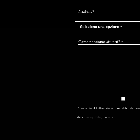
Acconsento al trattamento dei miei dati e dichiaro
della
Privacy Policy
del sito