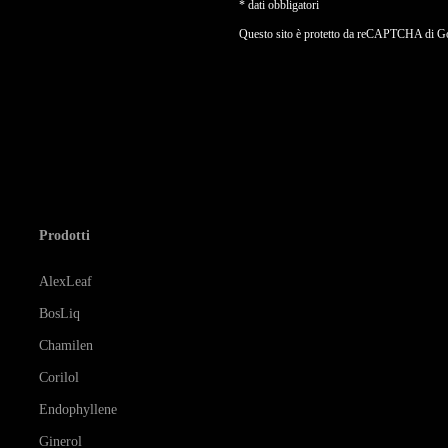
* dati obbligatori
Questo sito è protetto da reCAPTCHA di Goo
Prodotti
AlexLeaf
BosLiq
Chamilen
Corilol
Endophyllene
Ginerol