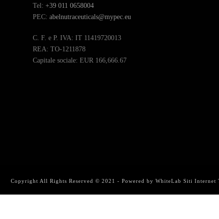
Tel:
+39 011 0658004
PEC:
abelnutraceuticals@mypec.eu
C. F. e P. IVA: IT 11419720013
REA: TO-1211878
Capitale sociale: EUR 166,666.67
Copyright All Rights Reserved © 2021 - Powered by
WhiteLab
Siti Internet