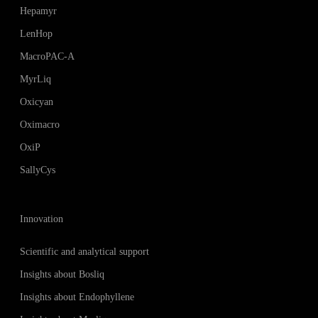
Hepamyr
LenHop
MacroPAC-A
MyrLiq
Oxicyan
Oximacro
OxiP
SallyCys
Innovation
Scientific and analytical support
Insights about Bosliq
Insights about Endophyllene