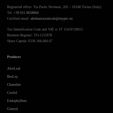
Registered office: Via Paolo Veronese, 202 – 10148 Torino (Italy)
Tel:
+39 011 0658004
Certified email:
abelnutraceuticals@mypec.eu
Tax Identification Code and VAT n: IT 11419720013
Business Register: TO-1211878
Share Capital: EUR 166,666.67
Products
AlexLeaf
BosLiq
Chamilen
Corilol
Endophyllene
Ginerol