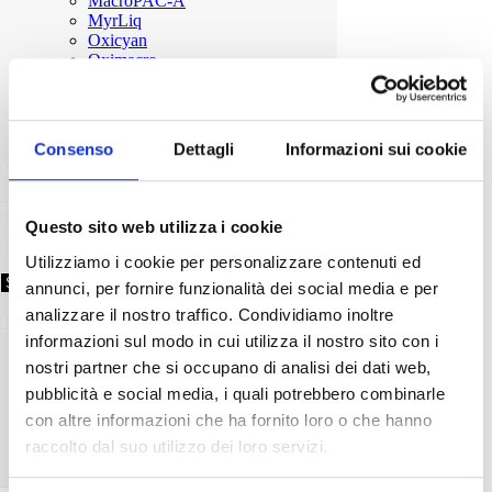
MacroPAC-A
MyrLiq
Oxicyan
Oximacro
OxiP
SallyCys
Styrseed
Cosmetics
Consenso
Dettagli
Informazioni sui cookie
Innovation
Insights about Bosliq
Insights about Endophyllene
INSIGHTS ABOUT MYRLIQ
Questo sito web utilizza i cookie
INSIGHTS ABOUT OXICYAN®
INSIGHTS ABOUT OXIMACRO
Utilizziamo i cookie per personalizzare contenuti ed
Insights about Hepamyr
annunci, per fornire funzionalità dei social media e per
Insights on SallyCys
analizzare il nostro traffico. Condividiamo inoltre
Distributors
Contacts
informazioni sul modo in cui utilizza il nostro sito con i
nostri partner che si occupano di analisi dei dati web,
pubblicità e social media, i quali potrebbero combinarle
con altre informazioni che ha fornito loro o che hanno
raccolto dal suo utilizzo dei loro servizi.