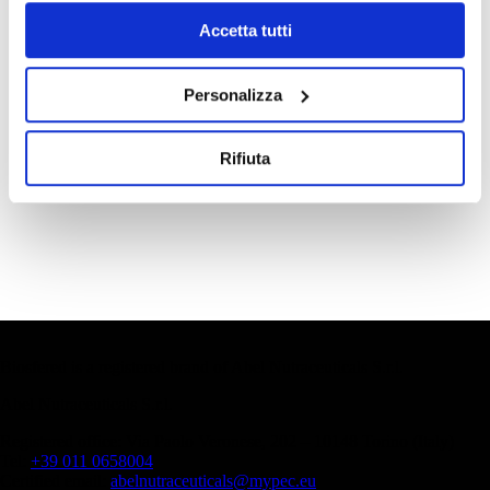
Accetta tutti
* required fields
This site is protected by reCAPTCHA and the Google
Privacy Policy
and
Terms of Service
Personalizza
apply.
Rifiuta
Biosfered is a registered brand of Abel Nutraceuticals S.r.l.
Abel Nutraceuticals S.r.l.
Registered office: Via Paolo Veronese, 202 – 10148 Torino (Italy)
Tel:
+39 011 0658004
Certified email:
abelnutraceuticals@mypec.eu