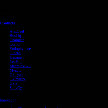
Tax Identification Code and VAT n: IT 11419720013
Business Register: TO-1211878
Share Capital: EUR 166,666.67
Products
AlexLeaf
BosLiq
Chamilen
Corilol
Endophyllene
Ginerol
Hepamyr
LenHop
MacroPAC-A
MyrLiq
Oxicyan
Oximacro
OxiP
SallyCys
Innovation