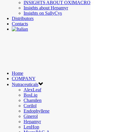
INSIGHTS ABOUT OXIMACRO
Insights about Hepamyr
Via Paolo Veronese, 202 10148 Torino
Insights on SallyCys
Distributors
+39 011 065 80 04
Contacts
info@biosfered.com
Home
COMPANY
Nutraceuticals
AlexLeaf
BosLiq
Chamilen
Corilol
Endophyllene
Ginerol
Hepamyr
LenHop