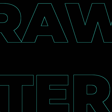
RA
TER