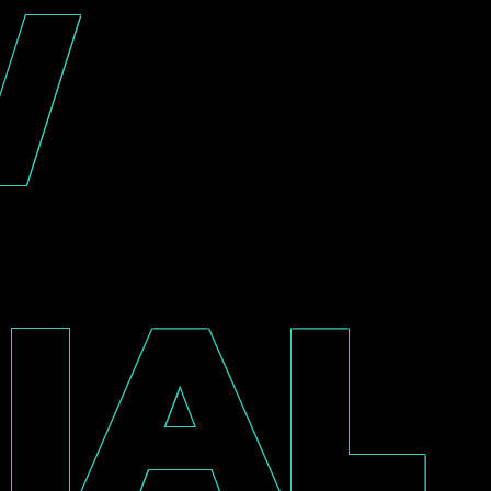
W
IAL