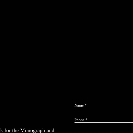
INSIGHTS ABOUT OXICYAN®
Scientific studies and articles
Antioxidant action
ask for the Monograph and