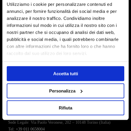
Utilizziamo i cookie per personalizzare contenuti ed
da altre pubblicazioni scientifiche per aumentare il
annunci, per fornire funzionalità dei social media e per
numero di campioni studiati.
analizzare il nostro traffico. Condividiamo inoltre
informazioni sul modo in cui utilizza il nostro sito con i
Alberto Asteggiano , Loris Curatolo, Valentina
nostri partner che si occupano di analisi dei dati web,
Schiavo , Andrea Occhipinti e Claudio Medana
pubblicità e social media, i quali potrebbero combinarle
con altre informazioni che ha fornito loro o che hanno
raccolto dal suo utilizzo dei loro servizi.
Accetta tutti
Personalizza
Biosfered è un marchio registrato di proprietà di Abel Nutraceuticals
S.r.l.
Rifiuta
Abel Nutraceuticals S.r.l.
Sede Legale: Via Paolo Veronese, 202 – 10148 Torino (Italia)
Tel:
+39 011 0658004