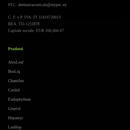
PEC:
abelnutraceuticals@mypec.eu
C. F. e P. IVA: IT 11419720013
REA: TO-1211878
Capitale sociale: EUR 166,666.67
Prodotti
AlexLeaf
BosLiq
Chamilen
Corilol
Endophyllene
Ginerol
Hepamyr
LenHop