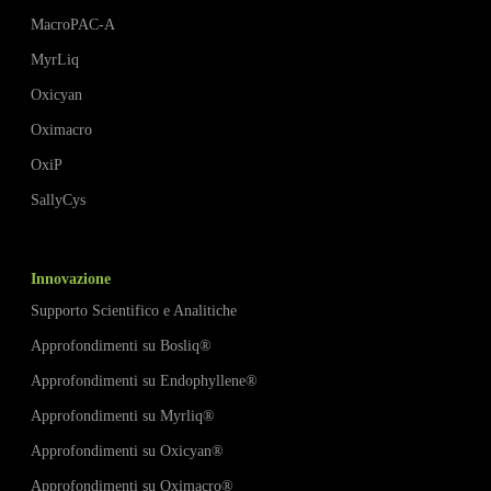
MacroPAC-A
MyrLiq
Oxicyan
Oximacro
OxiP
SallyCys
Innovazione
Supporto Scientifico e Analitiche
Approfondimenti su Bosliq
®
Approfondimenti su Endophyllene
®
Approfondimenti su Myrliq
®
Approfondimenti su
Oxicyan®
Approfondimenti su
Oximacro
®