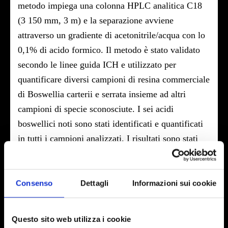
metodo impiega una colonna HPLC analitica C18
(3 150 mm, 3 m) e la separazione avviene
attraverso un gradiente di acetonitrile/acqua con lo
0,1% di acido formico. Il metodo è stato validato
secondo le linee guida ICH e utilizzato per
quantificare diversi campioni di resina commerciale
di Boswellia carterii e serrata insieme ad altri
campioni di specie sconosciute. I sei acidi
boswellici noti sono stati identificati e quantificati
in tutti i campioni analizzati. I risultati sono stati
utilizzati per costruire un modello multivariato per
apprezzare graficamente la loro differenza
attraverso il loro raggruppamento. Il modello è
Consenso
Dettagli
Informazioni sui cookie
stato poi incrementato con l’aggiunta di ulteriori
dati di quantificazione di acidi boswellici
Questo sito web utilizza i cookie
appartenenti a diverse specie di Boswellia ottenuti